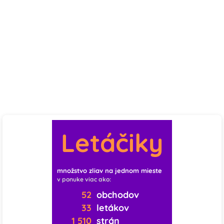
Letáčiky
množstvo zliav na jednom mieste
v ponuke viac ako:
52
obchodov
33
letákov
1 510
strán