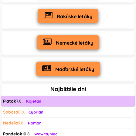
Rakúske letáky
Nemecké letáky
Maďarské letáky
Najbližšie dni
Piatok
7.8.
Kajetan
Sobota
8.8.
Cyprian
Nedeľa
9.8.
Roman
Pondelok
10.8.
Wawrzyniec