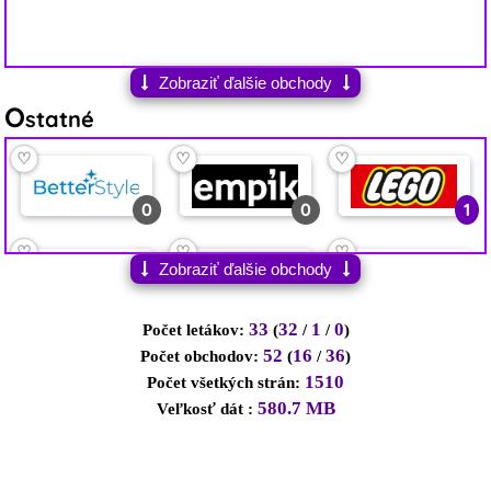
Zobraziť ďalšie obchody
O
statné
♡
♡
♡
0
0
1
♡
♡
♡
Zobraziť ďalšie obchody
0
0
0
33
32
1
0
Počet letákov:
(
/
/
)
52
16
36
Počet obchodov:
(
/
)
1510
Počet všetkých strán:
580.7 MB
Veľkosť dát :