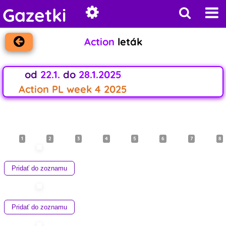
Gazetki
Action
leták
od
22.1.
do
28.1.2025
Action PL week 4 2025
1
2
3
4
5
6
7
8
Pridať do zoznamu
Pridať do zoznamu