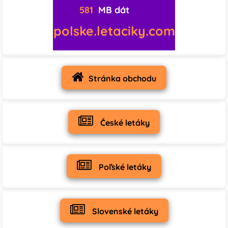
581
MB dát
polske.letaciky.com
Stránka obchodu
České letáky
Poľské letáky
Slovenské letáky