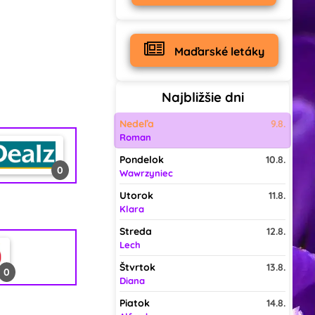
Maďarské letáky
Najbližšie dni
Nedeľa
9.8.
Roman
Pondelok
10.8.
0
Wawrzyniec
Utorok
11.8.
Klara
1
Streda
12.8.
Lech
Štvrtok
13.8.
0
0
Diana
Piatok
14.8.