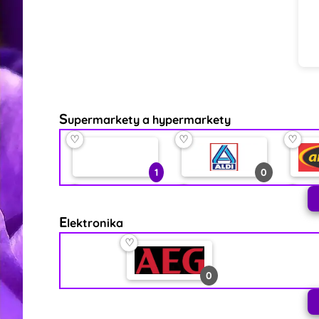
S
upermarkety a hypermarkety
♡
♡
♡
1
0
♡
♡
♡
E
lektronika
2
0
♡
♡
♡
♡
0
0
0
♡
♡
♡