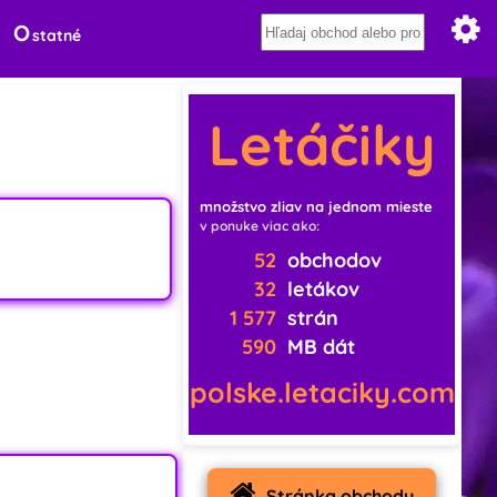
O
statné
Letáčiky
množstvo zliav na jednom mieste
v ponuke viac ako:
52
obchodov
32
letákov
1 577
strán
590
MB dát
polske.letaciky.com
Stránka obchodu