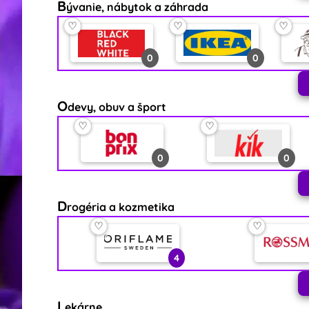
B
ývanie, nábytok a záhrada
0
0
♡
♡
♡
♡
0
0
1
O
devy, obuv a šport
♡
♡
0
0
D
rogéria a kozmetika
♡
♡
4
L
ekárne