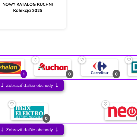
NOWY KATALOG KUCHNI
Kolekcja 2025
♡
♡
♡
1
0
0
♡
♡
♡
Zobraziť ďalšie obchody
0
0
1
♡
♡
♡
♡
♡
0
5
6
2
♡
♡
♡
Zobraziť ďalšie obchody