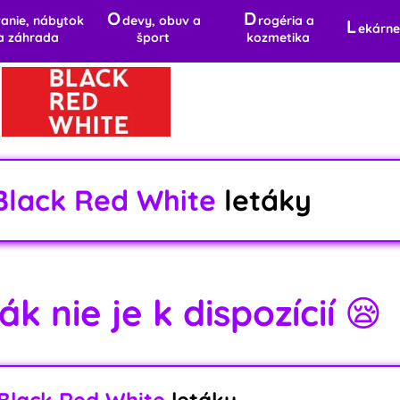
O
D
anie, nábytok
devy, obuv a
rogéria a
L
ekárne
a záhrada
šport
kozmetika
Black Red White
letáky
k nie je k dispozícií 😪
Black Red White
letáky