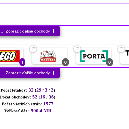
Zobraziť ďalšie obchody
♡
♡
♡
1
0
0
Zobraziť ďalšie obchody
32
29
3
2
Počet letákov:
(
/
/
)
52
16
36
Počet obchodov:
(
/
)
1577
Počet všetkých strán:
590.4 MB
Veľkosť dát :