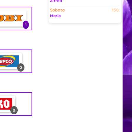
Alfred
2
Sobota
15.8.
Maria
1
0
0