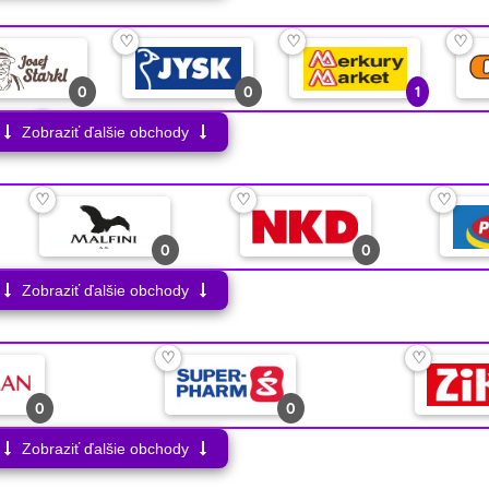
0
0
2
♡
♡
♡
♡
0
0
1
1
♡
Zobraziť ďalšie obchody
0
♡
♡
♡
0
0
Zobraziť ďalšie obchody
♡
♡
0
0
Zobraziť ďalšie obchody