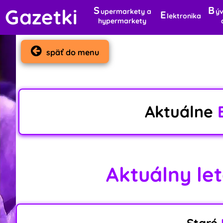
S
B
Gazetki
upermarkety a
ýv
E
lektronika
hypermarkety
späť do menu
Aktuálne
Aktuálny letá
Staré