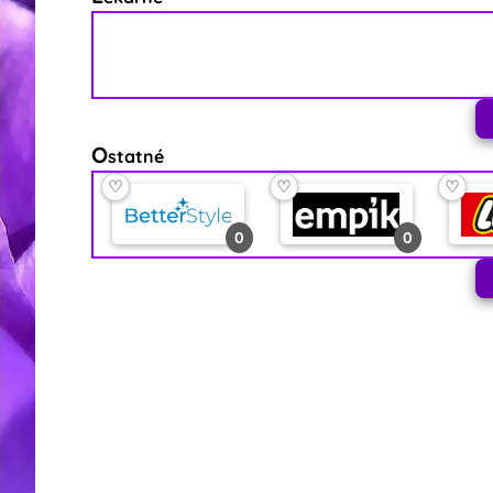
O
statné
♡
♡
♡
0
0