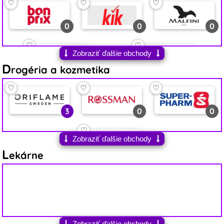
♡
♡
♡
♡
♡
♡
♡
0
0
0
0
0
0
0
♡
♡
♡
♡
♡
Zobraziť ďalšie obchody
D
0
2
2
0
0
rogéria a kozmetika
♡
♡
♡
♡
♡
1
1
3
0
0
♡
Zobraziť ďalšie obchody
L
0
ekárne
Zobraziť ďalšie obchody