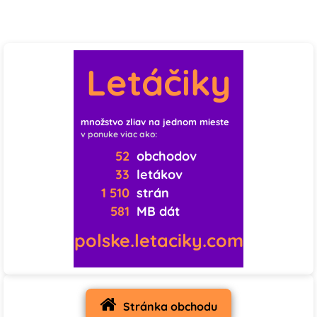
Letáčiky
množstvo zliav na jednom mieste
v ponuke viac ako:
52
obchodov
33
letákov
1 510
strán
581
MB dát
polske.letaciky.com
Stránka obchodu