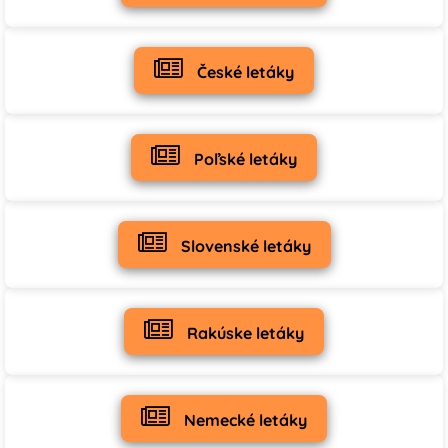
České letáky
Poľské letáky
Slovenské letáky
Rakúske letáky
Nemecké letáky