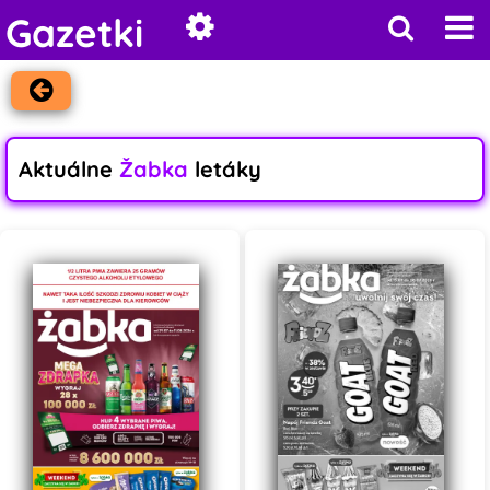
Gazetki
Aktuálne
Žabka
letáky