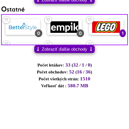
O
statné
♡
♡
♡
0
0
1
♡
♡
♡
Zobraziť ďalšie obchody
0
0
0
33
32
1
0
Počet letákov:
(
/
/
)
52
16
36
Počet obchodov:
(
/
)
1510
Počet všetkých strán:
580.7 MB
Veľkosť dát :