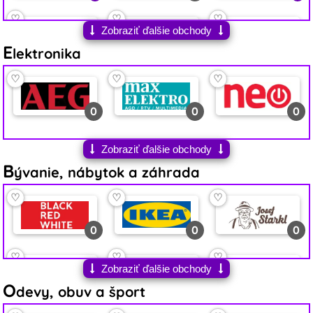
♡
♡
♡
Zobraziť ďalšie obchody
E
0
0
0
lektronika
♡
♡
♡
♡
♡
♡
2
0
0
0
0
0
♡
♡
♡
Zobraziť ďalšie obchody
B
0
1
1
ývanie, nábytok a záhrada
♡
♡
♡
♡
♡
♡
0
0
6
0
0
0
♡
♡
♡
♡
♡
♡
Zobraziť ďalšie obchody
O
6
3
0
0
1
1
devy, obuv a šport