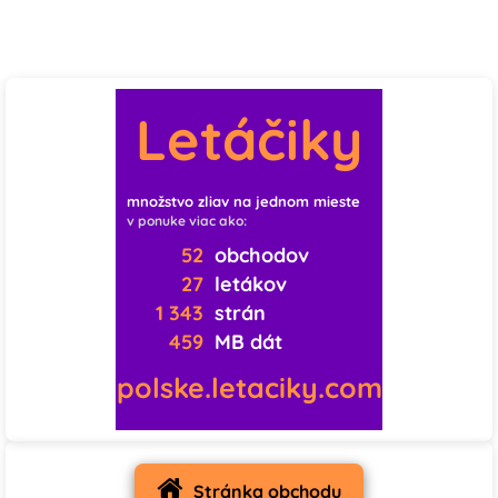
Letáčiky
množstvo zliav na jednom mieste
v ponuke viac ako:
52
obchodov
27
letákov
1 343
strán
459
MB dát
polske.letaciky.com
Stránka obchodu