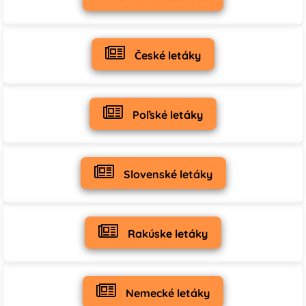
České letáky
Poľské letáky
Slovenské letáky
Rakúske letáky
Nemecké letáky