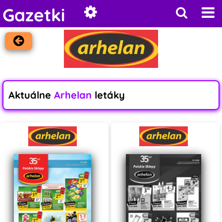
Gazetki
Aktuálne
Arhelan
letáky