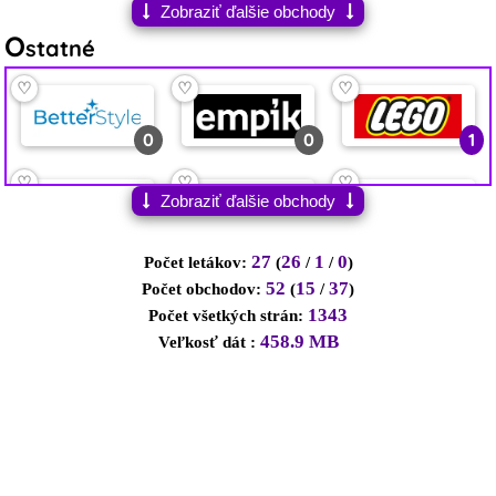
Zobraziť ďalšie obchody
O
statné
♡
♡
♡
0
0
1
♡
♡
♡
Zobraziť ďalšie obchody
0
0
0
27
26
1
0
Počet letákov:
(
/
/
)
52
15
37
Počet obchodov:
(
/
)
1343
Počet všetkých strán:
458.9 MB
Veľkosť dát :