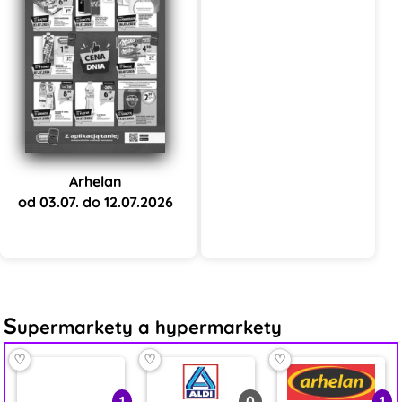
Arhelan
od 03.07. do 12.07.2026
S
upermarkety a hypermarkety
♡
♡
♡
1
0
1